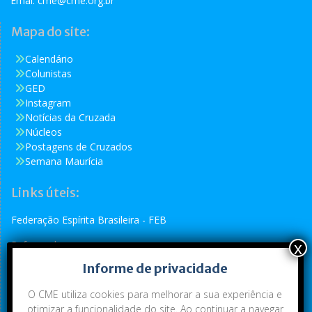
Emai:
cme@cme.org.br
Mapa do site:
Calendário
Colunistas
GED
Instagram
Notícias da Cruzada
Núcleos
Postagens de Cruzados
Semana Maurícia
Links úteis:
Federação Espírita Brasileira - FEB
Reformador
Informe de privacidade
Conselho Espírita Internacional - CEI
O CME utiliza cookies para melhorar a sua experiência e
otimizar a funcionalidade do site. Ao continuar a navegar