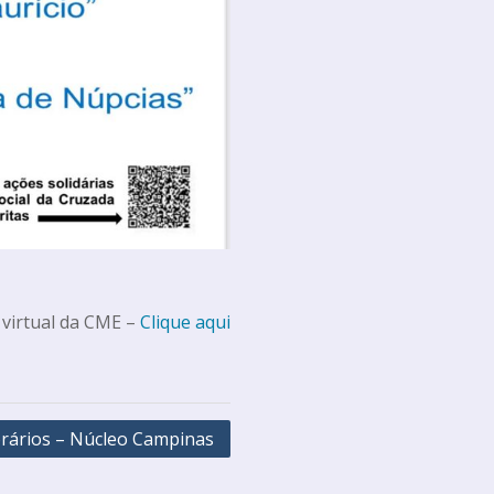
 virtual da CME –
Clique aqui
rários – Núcleo Campinas