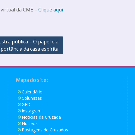
 virtual da CME –
Clique aqui
estra pública – O papel e a
portância da casa espírita
Mapa do site:
Calendário
Colunistas
GED
Instagram
Notícias da Cruzada
Núcleos
Postagens de Cruzados