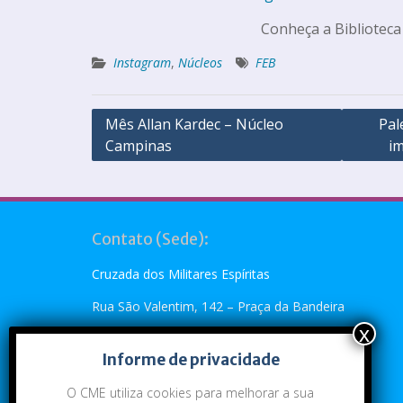
Conheça a Biblioteca
Instagram
,
Núcleos
FEB
Mês Allan Kardec – Núcleo
Pal
Campinas
im
Contato (Sede):
Cruzada dos Militares Espíritas
Rua São Valentim, 142 – Praça da Bandeira
Rio de Janeiro, RJ – CEP: 20.260-110
Informe de privacidade
Telefone: (21) 2273-4896 ou (21) 2273-5790
O CME utiliza cookies para melhorar a sua