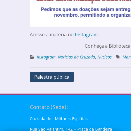
Acesse a matéria no
Instagram
.
Conheça a Biblioteca
Instagram
,
Notícias da Cruzada
,
Núcleos
Man
Palestra pública
Contato (Sede):
Cruzada dos Militares Espíritas
Rua São Valentim, 142 – Praça da Bandeira