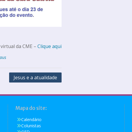
 virtual da CME –
Clique aqui
aus
Jesus e a atualidade
Mapa do site:
Calendário
Colunistas
GED