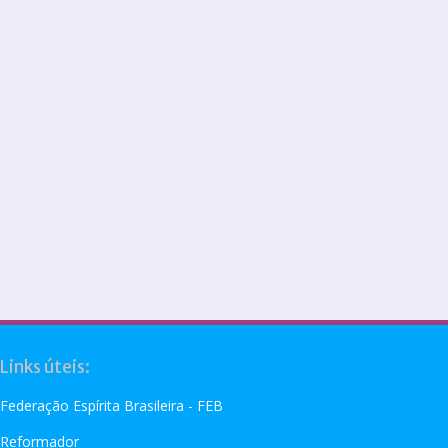
Links úteis:
Federação Espírita Brasileira - FEB
Reformador