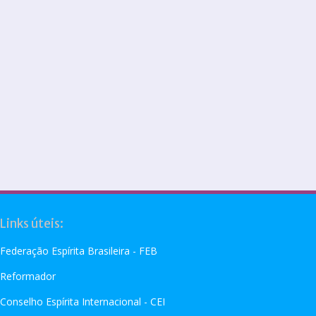
Links úteis:
Federação Espírita Brasileira - FEB
Reformador
Conselho Espírita Internacional - CEI