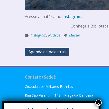
Acesse a matéria no
Instagram
.
Conheça a Biblioteca
Instagram
,
Núcleos
Maceió
Agenda de palestras
Contato (Sede):
Cruzada dos Militares Espíritas
Rua São Valentim, 142 – Praça da Bandeira
Rio de Janeiro, RJ – CEP: 20.260-110