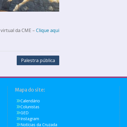
 virtual da CME –
Clique aqui
Palestra pública
Mapa do site:
Calendário
Colunistas
GED
Instagram
Notícias da Cruzada