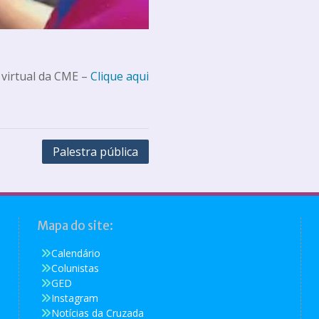
 virtual da CME –
Clique aqui
Palestra pública
Mapa do site:
Calendário
Colunistas
GED
Instagram
Notícias da Cruzada