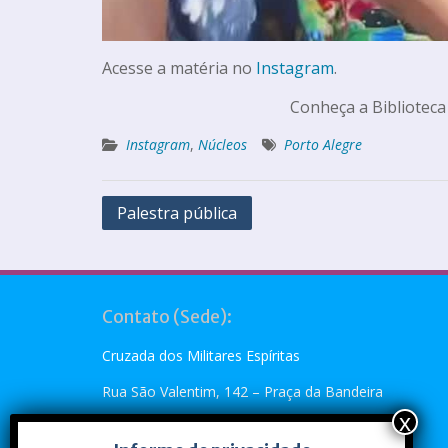
Acesse a matéria no
Instagram
.
Conheça a Biblioteca
Instagram
,
Núcleos
Porto Alegre
Palestra pública
Contato (Sede):
Cruzada dos Militares Espíritas
Rua São Valentim, 142 – Praça da Bandeira
Rio de Janeiro, RJ – CEP: 20.260-110