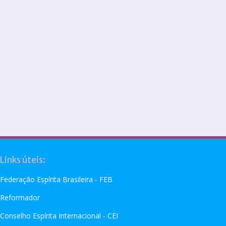
Links úteis:
Federação Espírita Brasileira - FEB
Reformador
Conselho Espírita Internacional - CEI