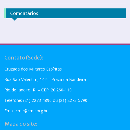
Comentários
Contato (Sede):
Cruzada dos Militares Espíritas
Rua São Valentim, 142 – Praça da Bandeira
Rio de Janeiro, RJ – CEP: 20.260-110
Telefone: (21) 2273-4896 ou (21) 2273-5790
Emai:
cme@cme.org.br
Mapa do site: