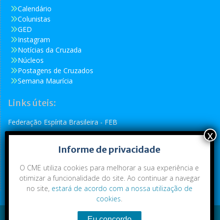
Calendário
Colunistas
GED
Instagram
Notícias da Cruzada
Núcleos
Postagens de Cruzados
Semana Maurícia
Links úteis:
Federação Espírita Brasileira - FEB
Reformador
Informe de privacidade
Conselho Espírita Internacional - CEI
O CME utiliza cookies para melhorar a sua experiência e
otimizar a funcionalidade do site. Ao continuar a navegar
no site,
estará de acordo com a nossa utilização de
cookies
.