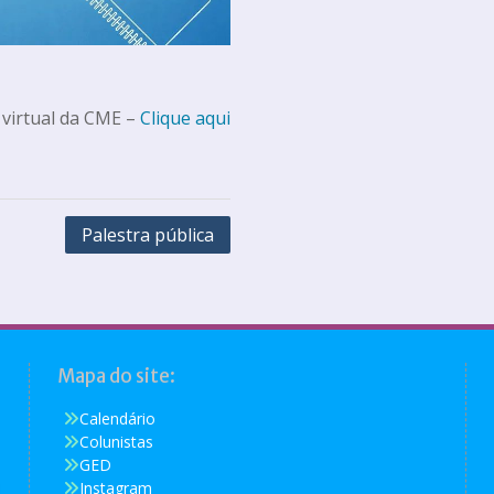
 virtual da CME –
Clique aqui
Palestra pública
Mapa do site:
Calendário
Colunistas
GED
Instagram