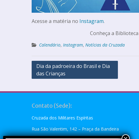
Acesse a matéria no
Instagram
.
Conheça a Biblioteca
Calendário
,
Instagram
,
Notícias da Cruzada
Dia da padroeira do Brasil e Dia
das Crianças
Contato (Sede):
Cruzada dos Militares Espíritas
Rua São Valentim, 142 – Praça da Bandeira