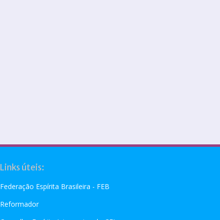
Links úteis:
Federação Espírita Brasileira - FEB
Reformador