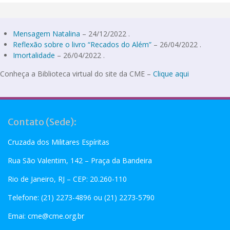
Mensagem Natalina
– 24/12/2022 .
Reflexão sobre o livro “Recados do Além”
– 26/04/2022 .
Imortalidade
– 26/04/2022 .
Conheça a Biblioteca virtual do site da CME –
Clique aqui
Contato (Sede):
Cruzada dos Militares Espíritas
Rua São Valentim, 142 – Praça da Bandeira
Rio de Janeiro, RJ – CEP: 20.260-110
Telefone: (21) 2273-4896 ou (21) 2273-5790
Emai:
cme@cme.org.br