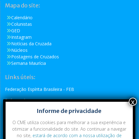
Mapa do site:
Calendário
Colunistas
GED
Instagram
Notícias da Cruzada
Núcleos
Postagens de Cruzados
Semana Maurícia
Links úteis:
Federação Espírita Brasileira - FEB
Reformador
Informe de privacidade
Conselho Espírita Internacional - CEI
O CME utiliza cookies para melhorar a sua experiência e
otimizar a funcionalidade do site. Ao continuar a navegar
no site,
estará de acordo com a nossa utilização de