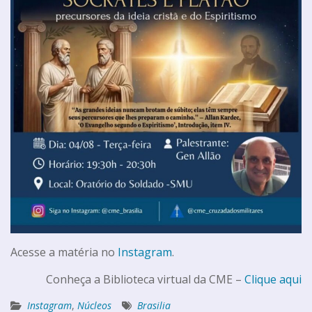
Acesse a matéria no
Instagram
.
Conheça a Biblioteca virtual da CME –
Clique aqui
Instagram
,
Núcleos
Brasilia