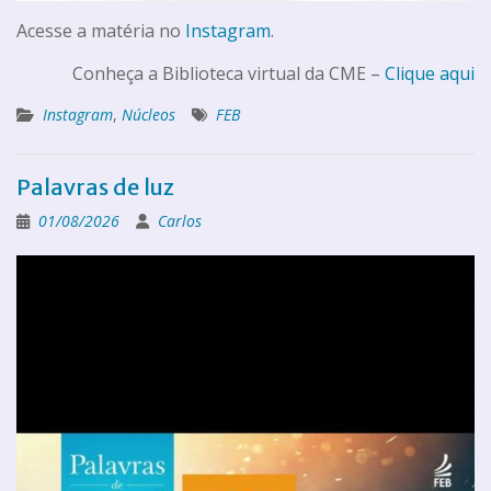
Acesse a matéria no
Instagram
.
Conheça a Biblioteca virtual da CME –
Clique aqui
Instagram
,
Núcleos
FEB
Palavras de luz
01/08/2026
Carlos