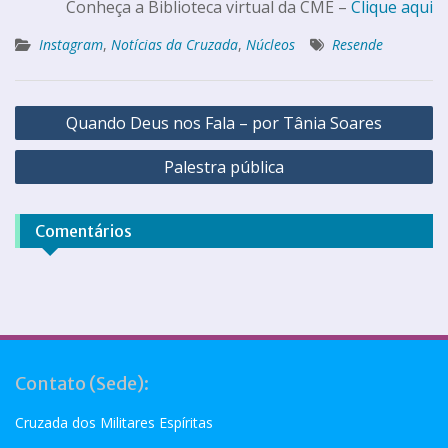
Conheça a Biblioteca virtual da CME –
Clique aqui
Instagram
,
Notícias da Cruzada
,
Núcleos
Resende
Quando Deus nos Fala – por Tânia Soares
Palestra pública
Comentários
Contato (Sede):
Cruzada dos Militares Espíritas