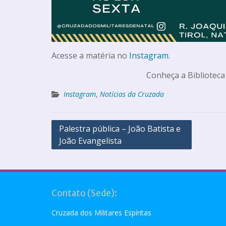
Acesse a matéria no
Instagram
.
Conheça a Biblioteca
Instagram
,
Notícias da Cruzada
Palestra pública – João Batista e
João Evangelista
Contato (Sede):
Cruzada dos Militares Espíritas