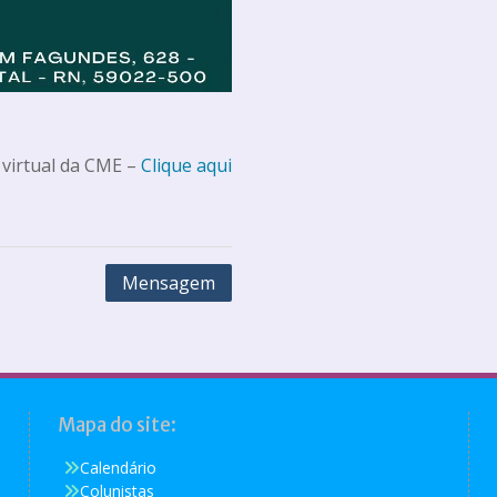
 virtual da CME –
Clique aqui
Mensagem
Mapa do site:
Calendário
Colunistas