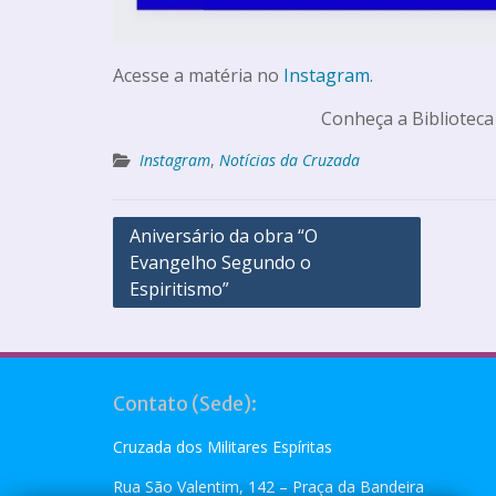
Acesse a matéria no
Instagram
.
Conheça a Biblioteca
Instagram
,
Notícias da Cruzada
Aniversário da obra “O
Evangelho Segundo o
Espiritismo”
Contato (Sede):
Cruzada dos Militares Espíritas
Rua São Valentim, 142 – Praça da Bandeira