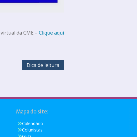
 virtual da CME –
Clique aqui
Dica de leitura
Mapa do site:
Calendário
Colunistas
GED