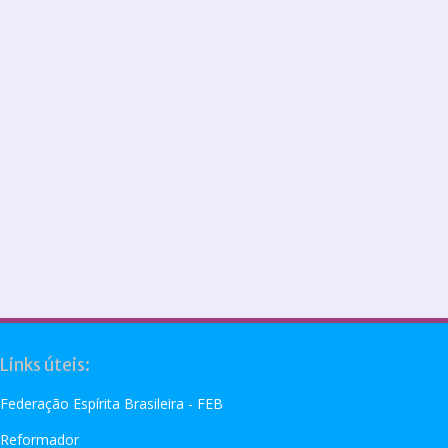
Links úteis:
Federação Espírita Brasileira - FEB
Reformador