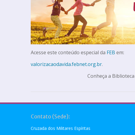
Acesse este conteúdo especial da
FEB
em:
valorizacaodavida.febnet.org.br
.
Conheça a Biblioteca
Contato (Sede):
Cruzada dos Militares Espíritas