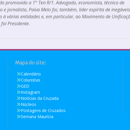
do promovido a 1° Ten R/1. Advogado, economista, técnico de
o e jornalista, Paiva Melo foi, também, líder espírita de inegáveis
 à várias entidades e, em particular, ao Movimento de Unificaç
 foi Presidente.
Mapa do site:
Calendário
Colunistas
GED
Instagram
Notícias da Cruzada
Núcleos
Postagens de Cruzados
Semana Maurícia