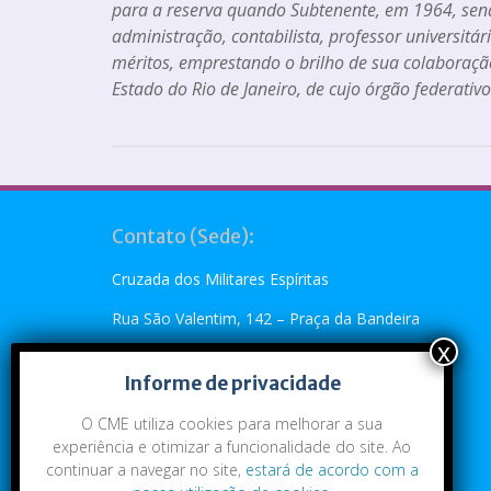
para a reserva quando Subtenente, em 1964, sen
administração, contabilista, professor universitári
méritos, emprestando o brilho de sua colaboração
Estado do Rio de Janeiro, de cujo órgão federativo
Contato (Sede):
Cruzada dos Militares Espíritas
Rua São Valentim, 142 – Praça da Bandeira
Rio de Janeiro, RJ – CEP: 20.260-110
Informe de privacidade
Telefone: (21) 2273-4896 ou (21) 2273-5790
O CME utiliza cookies para melhorar a sua
Emai:
cme@cme.org.br
experiência e otimizar a funcionalidade do site. Ao
continuar a navegar no site,
estará de acordo com a