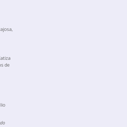
ajosa,
atiza
os de
lio
ido