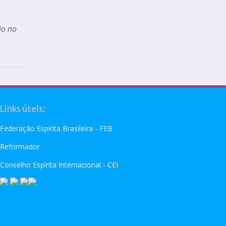
ão no
Links úteis:
Federação Espírita Brasileira - FEB
Reformador
Conselho Espírita Internacional - CEI