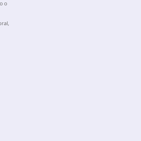
o o
ral,