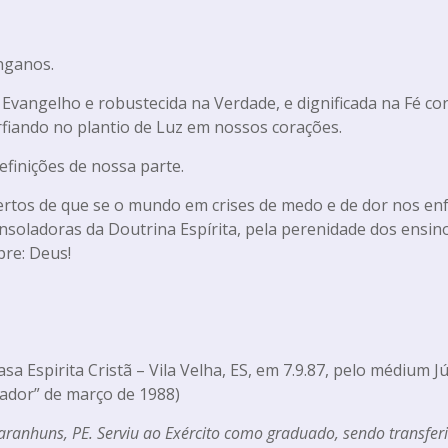
nganos.
Evangelho e robustecida na Verdade, e dignificada na Fé cor
iando no plantio de Luz em nossos corações.
inições de nossa parte.
rtos de que se o mundo em crises de medo e de dor nos enf
soladoras da Doutrina Espírita, pela perenidade dos ensin
pre: Deus!
a Espirita Cristã – Vila Velha, ES, em 7.9.87, pelo médium Jú
mador” de março de 1988)
aranhuns, PE. Serviu ao Exército como graduado, sendo transfer