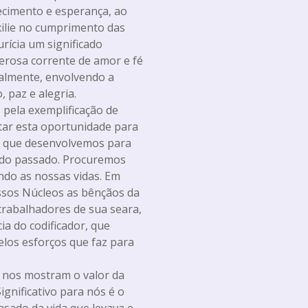
ecimento e esperança, ao
ilie no cumprimento das
ícia um significado
erosa corrente de amor e fé
ualmente, envolvendo a
 paz e alegria.
pela exemplificação de
tar esta oportunidade para
ço que desenvolvemos para
 do passado. Procuremos
ndo as nossas vidas. Em
ssos Núcleos as bênçãos da
trabalhadores de sua seara,
a do codificador, que
elos esforços que faz para
 nos mostram o valor da
ignificativo para nós é o
nsado da vida que levava e