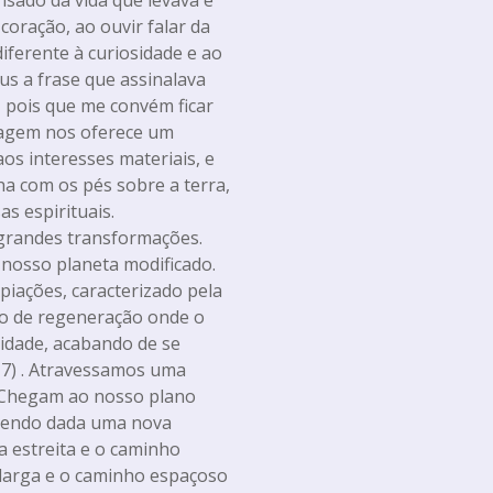
oração, ao ouvir falar da
iferente à curiosidade e ao
us a frase que assinalava
 pois que me convém ficar
ssagem nos oferece um
s interesses materiais, e
 com os pés sobre a terra,
s espirituais.
randes transformações.
nosso planeta modificado.
piações, caracterizado pela
do de regeneração onde o
idade, acabando de se
 17) . Atravessamos uma
. Chegam ao nosso plano
 sendo dada uma nova
a estreita e o caminho
 larga e o caminho espaçoso