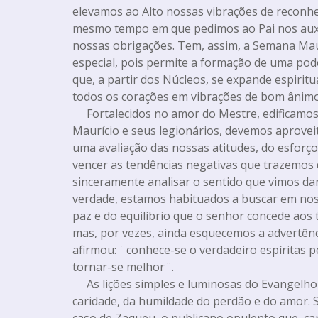
elevamos ao Alto nossas vibrações de reconh
mesmo tempo em que pedimos ao Pai nos aux
nossas obrigações. Tem, assim, a Semana Maur
especial, pois permite a formação de uma pod
que, a partir dos Núcleos, se expande espirit
todos os corações em vibrações de bom ânimo,
Fortalecidos no amor do Mestre, edificamos 
Maurício e seus legionários, devemos aprovei
uma avaliação das nossas atitudes, do esfor
vencer as tendências negativas que trazemos
sinceramente analisar o sentido que vimos da
verdade, estamos habituados a buscar em no
paz e do equilíbrio que o senhor concede aos 
mas, por vezes, ainda esquecemos a advertênci
afirmou: ¨conhece-se o verdadeiro espíritas p
tornar-se melhor¨.
As lições simples e luminosas do Evangelho
caridade, da humildade do perdão e do amor. S
caso de Zaqueu, o publicano opulento que, ca