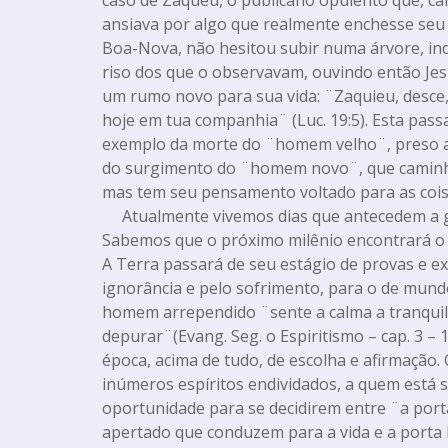
ansiava por algo que realmente enchesse seu c
Boa-Nova, não hesitou subir numa árvore, ind
riso dos que o observavam, ouvindo então Jes
um rumo novo para sua vida: ¨Zaquieu, desce,
hoje em tua companhia¨ (Luc. 19:5). Esta pa
exemplo da morte do ¨homem velho¨, preso ao
do surgimento do ¨homem novo¨, que caminha
mas tem seu pensamento voltado para as coisa
Atualmente vivemos dias que antecedem a g
Sabemos que o próximo milênio encontrará o 
A Terra passará de seu estágio de provas e ex
ignorância e pelo sofrimento, para o de mun
homem arrependido ¨sente a calma a tranquil
depurar¨(Evang. Seg. o Espiritismo – cap. 3 –
época, acima de tudo, de escolha e afirmação
inúmeros espíritos endividados, a quem está
oportunidade para se decidirem entre ¨a port
apertado que conduzem para a vida e a porta