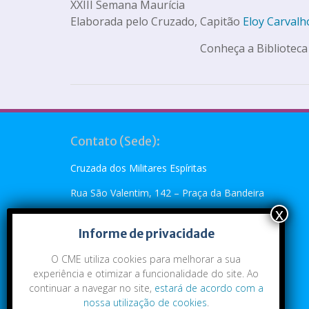
XXIII Semana Maurícia
Elaborada pelo Cruzado, Capitão
Eloy Carvalho
Conheça a Biblioteca
Contato (Sede):
Cruzada dos Militares Espíritas
Rua São Valentim, 142 – Praça da Bandeira
Rio de Janeiro, RJ – CEP: 20.260-110
Informe de privacidade
Telefone: (21) 2273-4896 ou (21) 2273-5790
O CME utiliza cookies para melhorar a sua
Emai:
cme@cme.org.br
experiência e otimizar a funcionalidade do site. Ao
continuar a navegar no site,
estará de acordo com a
nossa utilização de cookies
.