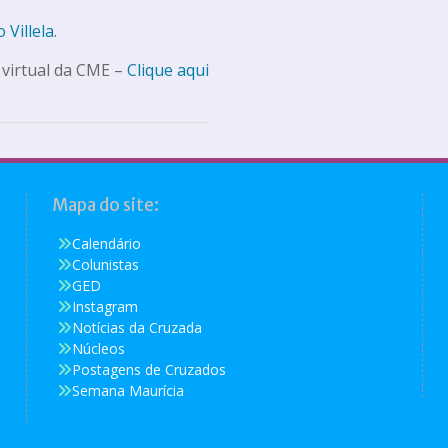
 Villela
.
 virtual da CME –
Clique aqui
Mapa do site:
Calendário
Colunistas
GED
Instagram
Notícias da Cruzada
Núcleos
Postagens de Cruzados
Semana Maurícia