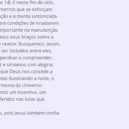
4). E neste fim de ciclo,
incerros que se esforçam
ação e a mente sintonizada
 em condições de irradiarem
 importante na manutenção
pelos seus braços sobre a
e realize. Busquemos, assim,
er incluídos entre eles.
 perdoar e compreender,
 e sirvamos com alegria.
 que Deus nos concede a
relas iluminando a noite, o
harmonia do Universo.
nós um incentivo, um
feridos nas lutas que
 pois Jesus também confia