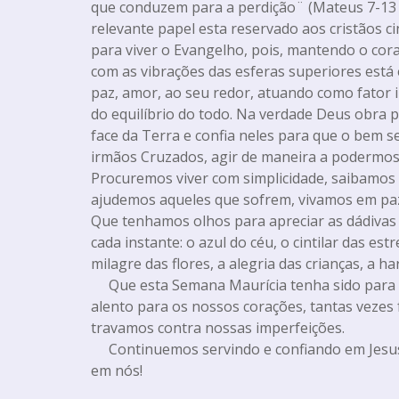
que conduzem para a perdição¨ (Mateus 7-13 e 1
relevante papel esta reservado aos cristãos c
para viver o Evangelho, pois, mantendo o cor
com as vibrações das esferas superiores está
paz, amor, ao seu redor, atuando como fator
do equilíbrio do todo. Na verdade Deus obra 
face da Terra e confia neles para que o bem s
irmãos Cruzados, agir de maneira a podermos s
Procuremos viver com simplicidade, saibamos
ajudemos aqueles que sofrem, vivamos em paz
Que tenhamos olhos para apreciar as dádivas
cada instante: o azul do céu, o cintilar das est
milagre das flores, a alegria das crianças, a 
Que esta Semana Maurícia tenha sido para 
alento para os nossos corações, tantas vezes 
travamos contra nossas imperfeições.
Continuemos servindo e confiando em Jesus,
em nós!