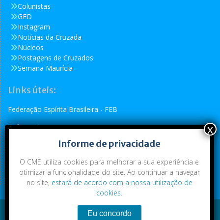
Colunistas
GED
Instagram
Notícias da Cruzada
Núcleos
Postagens de Cruzados
Semana Maurícia
Links úteis:
Federação Espírita Brasileira - FEB
Reformador
Informe de privacidade
Conselho Espírita Internacional - CEI
O CME utiliza cookies para melhorar a sua experiência e
otimizar a funcionalidade do site. Ao continuar a navegar
no site,
estará de acordo com a nossa utilização de
cookies
.
Conteúdo exclusivo da CME. Todos os direitos reservados.